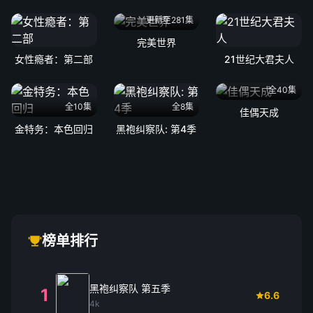
更新至281集
完美世界
女性瘾者：第二部
21世纪大君夫人
全40集
全10集
全8集
佳偶天成
金特务：本色回归
黑袍纠察队: 第4季
榜单排行
黑袍纠察队 第五季
1
6.6
4k