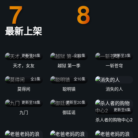
最新上架
更新至16集
全22集
更新至3集
天才，女友
越狱 第一季
一斩苍穹
全3集
全10集
莫得闲
聪明镇
消失的人
更新至18集
更新至20集
更新至6集
九门
御廷谣
杀人者的购物中心2