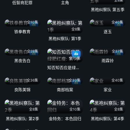
全8集
低智商犯罪
主角
黑袍纠察队 第五季
全10集
全40集
4k
4k
全8集
铁拳教育
逐玉
黑袍纠察队: 第1季
全28集
全37集
4k
4k
4k
全73集
黑夜告白
雨霖铃
知否知否应是绿肥红瘦: 第1季
全36集
全33集
全40集
4k
良陈美锦
南部档案
家业
全8集
全10集
全8集
黑袍纠察队: 第2季
金特务：本色回归
黑袍纠察队: 第4季