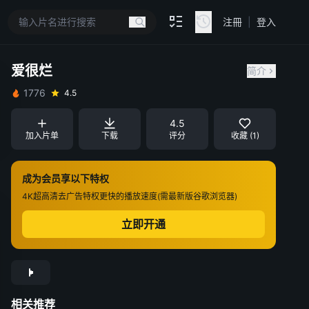
注冊
|
登入
爱很烂
简介
1776
4.5
4.5
加入片单
下载
评分
收藏 (1)
成为会员享以下特权
4K超高清
去广告特权
更快的播放速度(需最新版谷歌浏览器)
立即开通
相关推荐