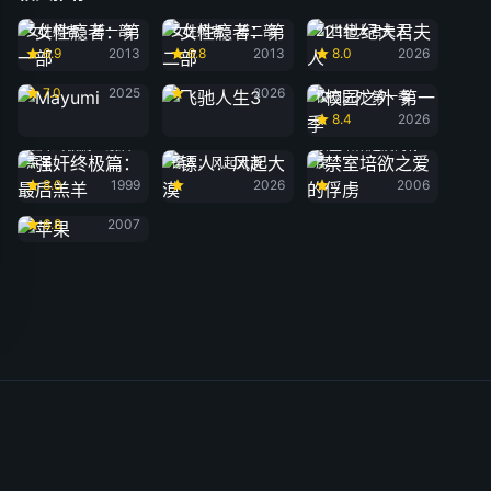
女性瘾者：第一部
女性瘾者：第二部
21世纪大君夫人
6.9
2013
6.8
2013
8.0
2026
Mayumi
飞驰人生3
7.0
2025
2026
校园之外 第一季
8.4
2026
强奸终极篇：最后
禁室培欲之爱的俘
羔羊
镖人：风起大漠
虏
8.0
1999
2026
2006
苹果
6.8
2007