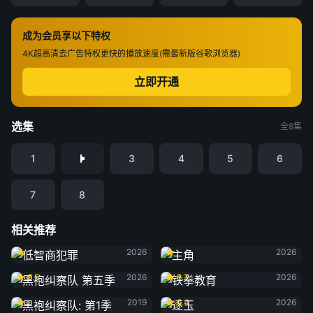
成为会员享以下特权
4K超高清
去广告特权
更快的播放速度(需最新版谷歌浏览器)
立即开通
选集
全8集
1
3
4
5
6
7
8
相关推荐
低智商犯罪
主角
2026
2026
黑袍纠察队 第五季
铁拳教育
6.6
2026
8.7
2026
黑袍纠察队: 第1季
逐玉
2019
6.4
2026