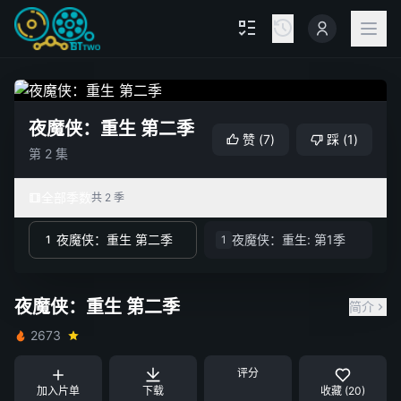
夜魔侠：重生 第二季
赞
(
7
)
踩
(
1
)
第 2 集
全部季数
共 2 季
夜魔侠：重生 第二季
夜魔侠：重生: 第1季
1
1
夜魔侠：重生 第二季
简介
2673
评分
加入片单
下载
收藏 (20)