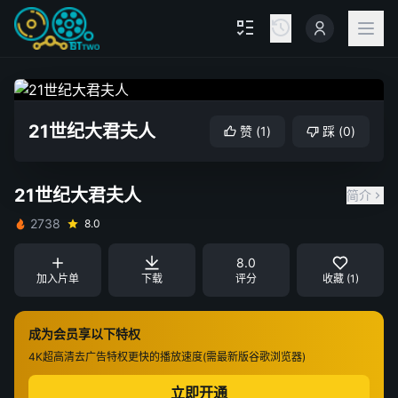
21世纪大君夫人
赞
(
1
)
踩
(
0
)
21世纪大君夫人
简介
2738
8.0
8.0
加入片单
下载
评分
收藏 (1)
成为会员享以下特权
4K超高清
去广告特权
更快的播放速度(需最新版谷歌浏览器)
立即开通