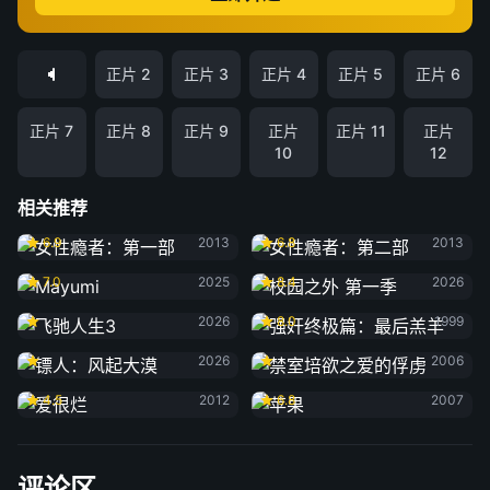
正片 2
正片 3
正片 4
正片 5
正片 6
正片 7
正片 8
正片 9
正片
正片 11
正片
10
12
相关推荐
女性瘾者：第一部
女性瘾者：第二部
6.9
2013
6.8
2013
Mayumi
校园之外 第一季
7.0
2025
8.4
2026
飞驰人生3
强奸终极篇：最后羔羊
2026
8.0
1999
镖人：风起大漠
禁室培欲之爱的俘虏
2026
2006
爱很烂
苹果
4.5
2012
6.8
2007
评论区