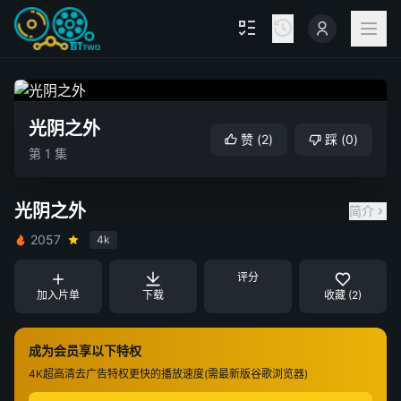
光阴之外
赞
(
2
)
踩
(
0
)
第 1 集
光阴之外
简介
2057
4k
评分
加入片单
下载
收藏 (2)
成为会员享以下特权
4K超高清
去广告特权
更快的播放速度(需最新版谷歌浏览器)