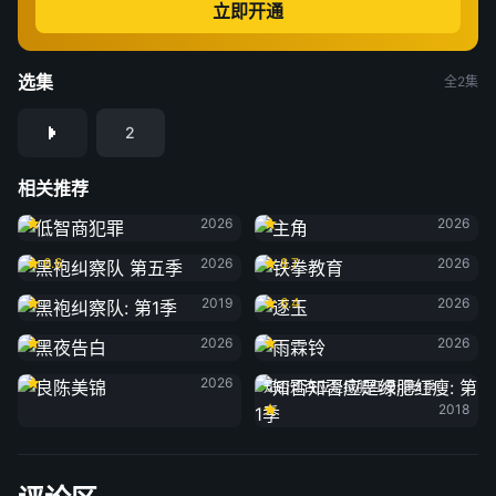
立即开通
选集
全2集
2
相关推荐
低智商犯罪
主角
2026
2026
黑袍纠察队 第五季
铁拳教育
6.6
2026
8.7
2026
黑袍纠察队: 第1季
逐玉
2019
6.4
2026
黑夜告白
雨霖铃
2026
2026
良陈美锦
2026
知否知否应是绿肥红瘦: 第1季
2018