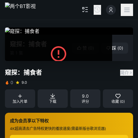
窥探：捕食者
赞
(
0
)
踩
(
0
)
第 1 集
解析服务暂时不可用，请稍后重试
窥探：捕食者
简介
0
9.0
重试
关闭
9.0
加入片单
下载
评分
收藏 (0)
成为会员享以下特权
4K超高清
去广告特权
更快的播放速度(需最新版谷歌浏览器)