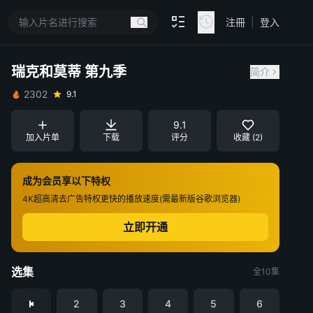
注冊
|
登入
瑞克和莫蒂 第九季
简介
2302
9.1
9.1
加入片单
下载
评分
收藏 (2)
成为会员享以下特权
4K超高清
去广告特权
更快的播放速度(需最新版谷歌浏览器)
立即开通
选集
全10集
2
3
4
5
6