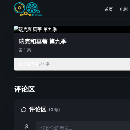
首页
电影
瑞克和莫蒂 第九季
第 1 集
全部季数
共 9 季
评论区
评论区
(0 条)