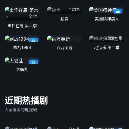
全33集
4k
全7集
福贵
美国精神病人
重任在肩 第六季
更新至10集
4k
寒战1994
百万英镑
地狱乐 第二季
4k
大骚乱
近期热播剧
大家爱看的电视剧