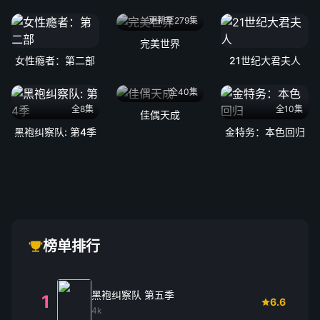
更新至279集
完美世界
女性瘾者：第二部
21世纪大君夫人
全40集
全8集
全10集
佳偶天成
黑袍纠察队: 第4季
金特务：本色回归
榜单排行
黑袍纠察队 第五季
1
6.6
4k