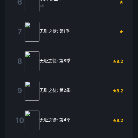
6
4k
7
无耻之徒: 第1季
8
无耻之徒: 第8季
8.2
9
无耻之徒: 第2季
8.2
10
无耻之徒: 第4季
8.2