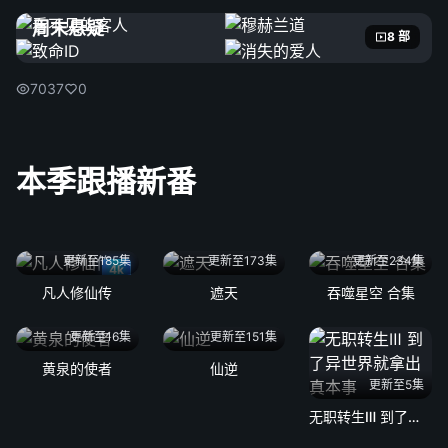
周末悬疑
8 部
7037
0
本季跟播新番
更新至185集
更新至173集
更新至234集
4k
凡人修仙传
遮天
吞噬星空 合集
更新至16集
更新至151集
黄泉的使者
仙逆
更新至5集
无职转生Ⅲ 到了异世界就拿出真本事