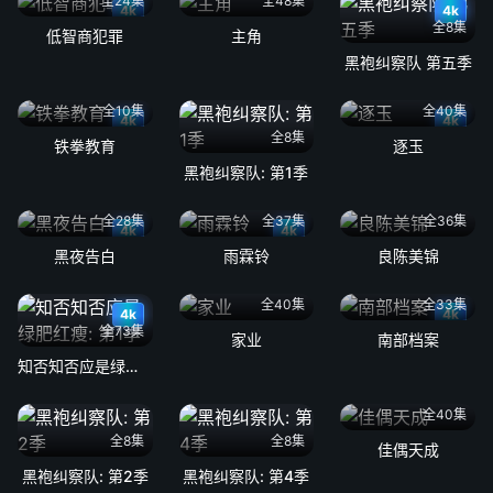
全24集
全48集
4k
4k
全8集
低智商犯罪
主角
黑袍纠察队 第五季
全10集
全40集
4k
4k
全8集
铁拳教育
逐玉
黑袍纠察队: 第1季
全28集
全37集
全36集
4k
4k
黑夜告白
雨霖铃
良陈美锦
全40集
全33集
4k
4k
全73集
家业
南部档案
知否知否应是绿肥红瘦: 第1季
全40集
全8集
全8集
佳偶天成
黑袍纠察队: 第2季
黑袍纠察队: 第4季