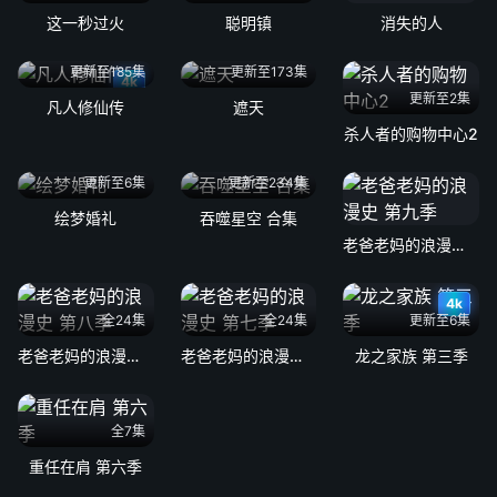
这一秒过火
聪明镇
消失的人
更新至185集
更新至173集
4k
更新至2集
凡人修仙传
遮天
杀人者的购物中心2
更新至6集
更新至234集
绘梦婚礼
吞噬星空 合集
老爸老妈的浪漫史 第九季
4k
全24集
全24集
更新至6集
老爸老妈的浪漫史 第八季
老爸老妈的浪漫史 第七季
龙之家族 第三季
全7集
重任在肩 第六季