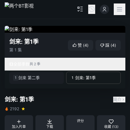
剑来: 第1季
赞
(
4
)
踩
(
4
)
第 1 集
全部季数
共 2 季
剑来 第二季
剑来: 第1季
1
1
剑来: 第1季
简介
2192
评分
加入片单
下载
收藏 (13)