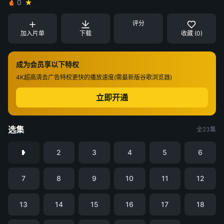
0
评分
加入片单
下载
收藏 (0)
成为会员享以下特权
4K超高清
去广告特权
更快的播放速度(需最新版谷歌浏览器)
立即开通
选集
全23集
2
3
4
5
6
7
8
9
10
11
12
13
14
15
16
17
18