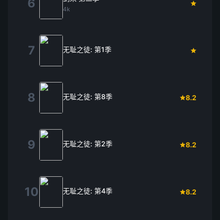
6
4k
7
无耻之徒: 第1季
8
无耻之徒: 第8季
8.2
9
无耻之徒: 第2季
8.2
10
无耻之徒: 第4季
8.2