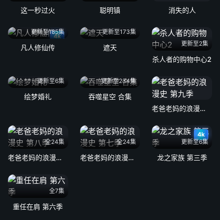
这一秒过火
聪明镇
消失的人
更新至185集
更新至173集
4k
更新至2集
凡人修仙传
遮天
杀人者的购物中心2
更新至6集
更新至234集
绘梦婚礼
吞噬星空 合集
老爸老妈的浪漫史 第九季
4k
全24集
全24集
更新至6集
老爸老妈的浪漫史 第八季
老爸老妈的浪漫史 第七季
龙之家族 第三季
全7集
重任在肩 第六季