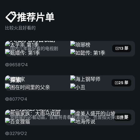
📋
推荐片单
比较火且好看的
大陆好看的古装剧
国内几年最好看的电视剧
13 部
9658
4
探索
25 部
8077
4
宫崎骏经典高分动画
宫崎骏的必看动画，我曾将青春翻涌成她，也曾指尖弹出盛夏
9 部
3279
2