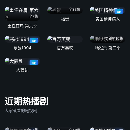
全33集
4k
全7集
福贵
美国精神病人
重任在肩 第六季
更新至10集
4k
寒战1994
百万英镑
地狱乐 第二季
4k
大骚乱
近期热播剧
大家爱看的电视剧