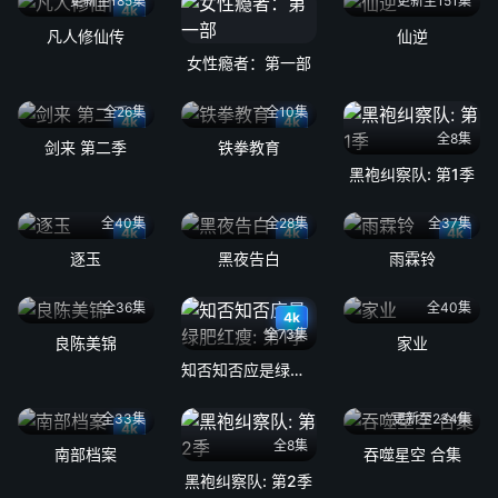
更新至185集
更新至151集
4k
凡人修仙传
仙逆
女性瘾者：第一部
全26集
全10集
4k
4k
全8集
剑来 第二季
铁拳教育
黑袍纠察队: 第1季
全40集
全28集
全37集
4k
4k
4k
逐玉
黑夜告白
雨霖铃
全36集
全40集
4k
全73集
良陈美锦
家业
知否知否应是绿肥红瘦: 第1季
全33集
更新至234集
4k
全8集
南部档案
吞噬星空 合集
黑袍纠察队: 第2季