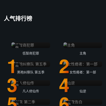
人气排行榜
4k
低智商犯罪
主角
4k
黑袍纠察队 第五季
女性瘾者：第一部
4k
凡人修仙传
仙逆
4k
4k