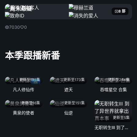
周末悬疑
8 部
7030
0
本季跟播新番
更新至185集
更新至173集
更新至234集
4k
凡人修仙传
遮天
吞噬星空 合集
更新至16集
更新至151集
黄泉的使者
仙逆
更新至5集
无职转生Ⅲ 到了异世界就拿出真本事