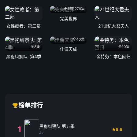
更新至279集
完美世界
女性瘾者：第二部
21世纪大君夫人
全40集
全8集
全10集
佳偶天成
黑袍纠察队: 第4季
金特务：本色回归
榜单排行
黑袍纠察队 第五季
1
6.6
4k