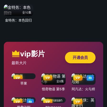
全10集
金特务：本色回归
vip影片
开通会员
最新大片
VIP
VIP
VIP
4k
全8集
苹果
怪奇物语 第5季
阿凡达：火与烬
VIP
4k
VIP
VIP