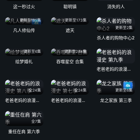
这一秒过火
聪明镇
消失的人
更新至185集
更新至173集
4k
更新至2集
凡人修仙传
遮天
杀人者的购物中心2
更新至6集
更新至234集
绘梦婚礼
吞噬星空 合集
老爸老妈的浪漫史 第九季
4k
全24集
全24集
更新至6集
老爸老妈的浪漫史 第八季
老爸老妈的浪漫史 第七季
龙之家族 第三季
全7集
重任在肩 第六季