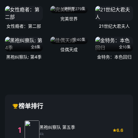
更新至279集
完美世界
女性瘾者：第二部
21世纪大君夫人
全40集
全8集
全10集
佳偶天成
黑袍纠察队: 第4季
金特务：本色回归
榜单排行
黑袍纠察队 第五季
1
6.6
4k