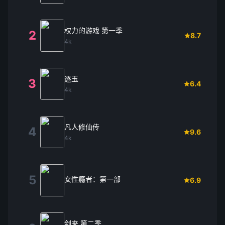
权力的游戏 第一季
2
8.7
4k
逐玉
3
6.4
4k
凡人修仙传
4
9.6
4k
5
女性瘾者：第一部
6.9
剑来 第二季