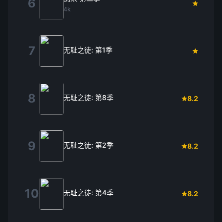
6
4k
7
无耻之徒: 第1季
8
无耻之徒: 第8季
8.2
9
无耻之徒: 第2季
8.2
10
无耻之徒: 第4季
8.2