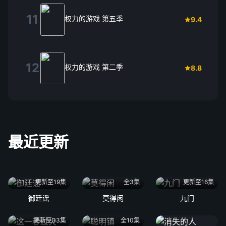
11
权力的游戏 第五季
9.4
12
权力的游戏 第二季
8.8
最近更新
更新至19集
全3集
更新至16集
御廷谣
莫得闲
九门
更新至33集
全10集