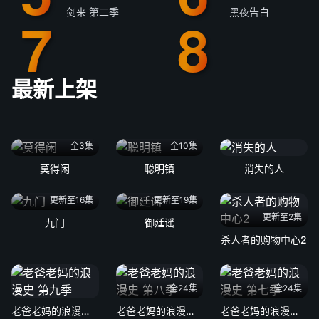
剑来 第二季
黑夜告白
最新上架
全3集
全10集
莫得闲
聪明镇
消失的人
更新至16集
更新至19集
更新至2集
九门
御廷谣
杀人者的购物中心2
全24集
全24集
老爸老妈的浪漫史 第九季
老爸老妈的浪漫史 第八季
老爸老妈的浪漫史 第七季