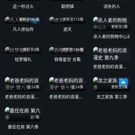
这一秒过火
聪明镇
消失的人
更新至185集
更新至173集
4k
更新至2集
凡人修仙传
遮天
杀人者的购物中心2
更新至6集
更新至234集
绘梦婚礼
吞噬星空 合集
老爸老妈的浪漫史 第九季
4k
全24集
全24集
更新至6集
老爸老妈的浪漫史 第八季
老爸老妈的浪漫史 第七季
龙之家族 第三季
全7集
重任在肩 第六季