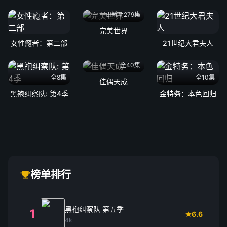
更新至279集
完美世界
女性瘾者：第二部
21世纪大君夫人
全40集
全8集
全10集
佳偶天成
黑袍纠察队: 第4季
金特务：本色回归
榜单排行
黑袍纠察队 第五季
1
6.6
4k