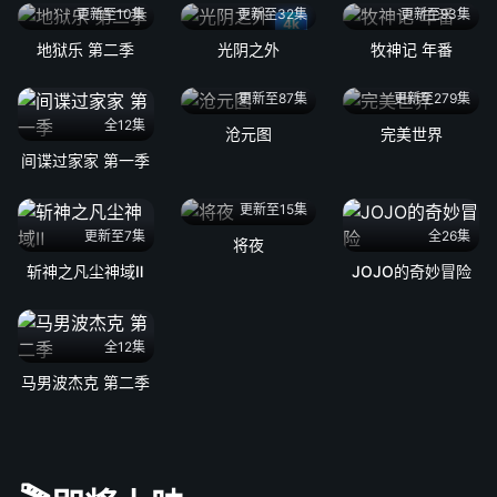
更新至10集
更新至32集
更新至93集
4k
地狱乐 第二季
光阴之外
牧神记 年番
更新至87集
更新至279集
全12集
沧元图
完美世界
间谍过家家 第一季
更新至15集
更新至7集
全26集
将夜
斩神之凡尘神域Ⅱ
JOJO的奇妙冒险
全12集
马男波杰克 第二季