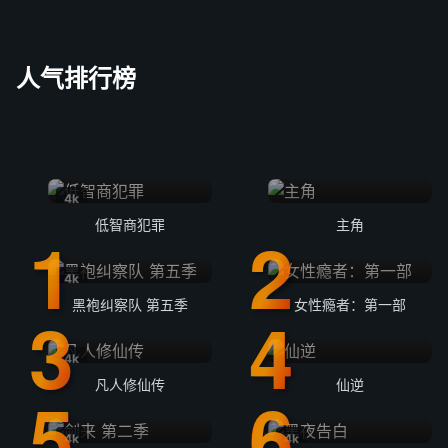
人气排行榜
4k
低智商犯罪
主角
4k
黑袍纠察队 第五季
女性瘾者：第一部
4k
凡人修仙传
仙逆
4k
4k