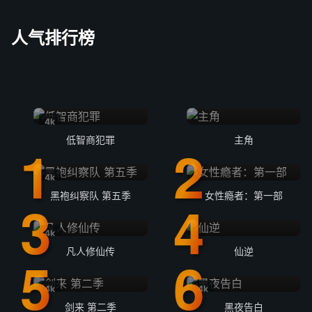
人气排行榜
4k
低智商犯罪
主角
4k
黑袍纠察队 第五季
女性瘾者：第一部
4k
凡人修仙传
仙逆
4k
4k
剑来 第二季
黑夜告白