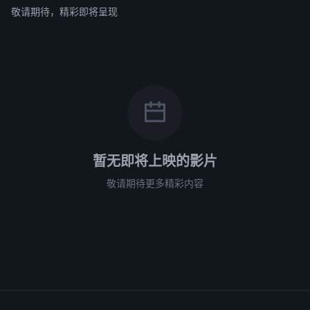
敬请期待，精彩即将呈现
暂无即将上映的影片
敬请期待更多精彩内容