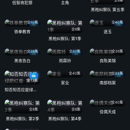
全8集
低智商犯罪
主角
黑袍纠察队 第五季
全10集
全40集
4k
4k
全8集
铁拳教育
逐玉
黑袍纠察队: 第1季
全28集
全37集
全36集
4k
4k
黑夜告白
雨霖铃
良陈美锦
全40集
全33集
4k
4k
全73集
家业
南部档案
知否知否应是绿肥红瘦: 第1季
全40集
全8集
全8集
佳偶天成
黑袍纠察队: 第2季
黑袍纠察队: 第4季