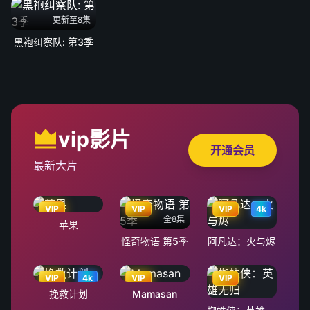
更新至8集
黑袍纠察队: 第3季
vip影片
开通会员
最新大片
VIP
VIP
VIP
4k
全8集
苹果
怪奇物语 第5季
阿凡达：火与烬
VIP
4k
VIP
VIP
挽救计划
Mamasan