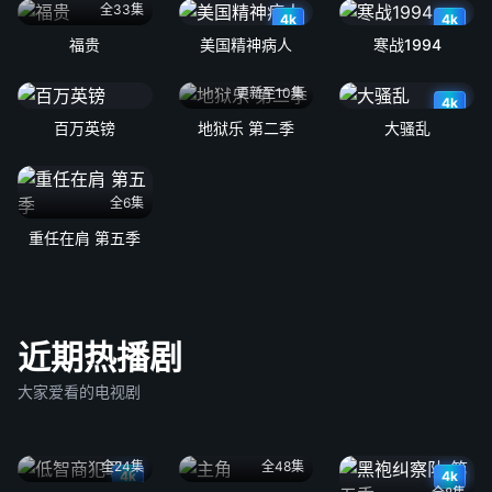
全33集
4k
4k
福贵
美国精神病人
寒战1994
更新至10集
4k
百万英镑
地狱乐 第二季
大骚乱
全6集
重任在肩 第五季
近期热播剧
大家爱看的电视剧
全24集
全48集
4k
4k