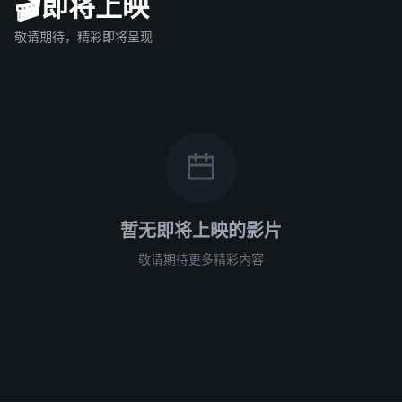
🎬
即将上映
敬请期待，精彩即将呈现
暂无即将上映的影片
敬请期待更多精彩内容