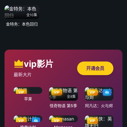
全10集
金特务：本色回归
vip影片
开通会员
最新大片
VIP
VIP
VIP
4k
全8集
苹果
怪奇物语 第5季
阿凡达：火与烬
VIP
4k
VIP
VIP