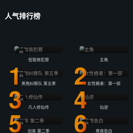
人气排行榜
4k
低智商犯罪
主角
4k
黑袍纠察队 第五季
女性瘾者：第一部
4k
凡人修仙传
仙逆
4k
4k
剑来 第二季
黑夜告白