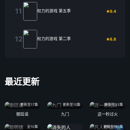
11
权力的游戏 第五季
9.4
12
权力的游戏 第二季
8.8
最近更新
更新至17集
更新至15集
更新至33集
御廷谣
九门
这一秒过火
全10集
更新至185集
4k