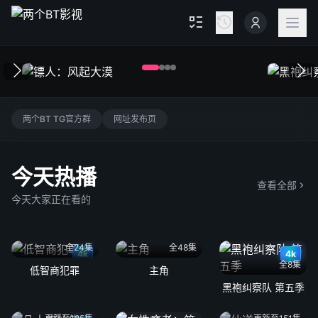
镖人：风起大漠
两个BT TG官方群
网址发布页
大漠之上，镖人、官府、西域五大家族等多方
反复无
势力盘根错节、暗潮涌动
最新热
A grand martial arts feast is back!
7.5
/ 10
今天热播
查看全部
今天大家正在看的
全24集
全48集
4k
4k
全8集
低智商犯罪
主角
黑袍纠察队 第五季