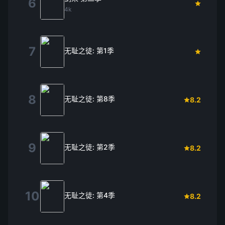
6
4k
7
无耻之徒: 第1季
8
无耻之徒: 第8季
8.2
9
无耻之徒: 第2季
8.2
10
无耻之徒: 第4季
8.2