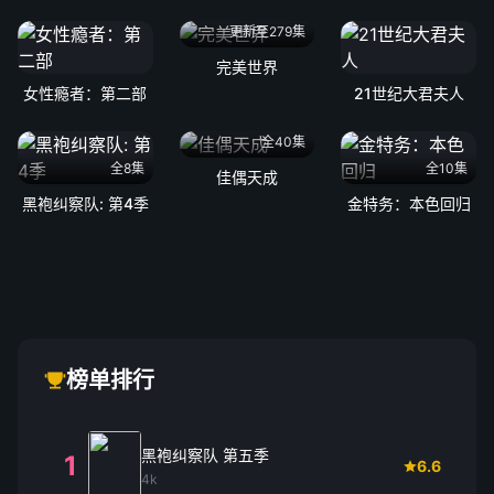
更新至279集
完美世界
女性瘾者：第二部
21世纪大君夫人
全40集
全8集
全10集
佳偶天成
黑袍纠察队: 第4季
金特务：本色回归
榜单排行
黑袍纠察队 第五季
1
6.6
4k