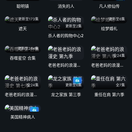
聪明镇
消失的人
凡人修仙传
更新至173集
更新至6集
更新至2集
遮天
绘梦婚礼
杀人者的购物中心2
更新至234集
全24集
吞噬星空 合集
老爸老妈的浪漫史 第九季
老爸老妈的浪漫史 第八季
4k
全24集
更新至6集
全7集
老爸老妈的浪漫史 第七季
龙之家族 第三季
重任在肩 第六季
4k
美国精神病人