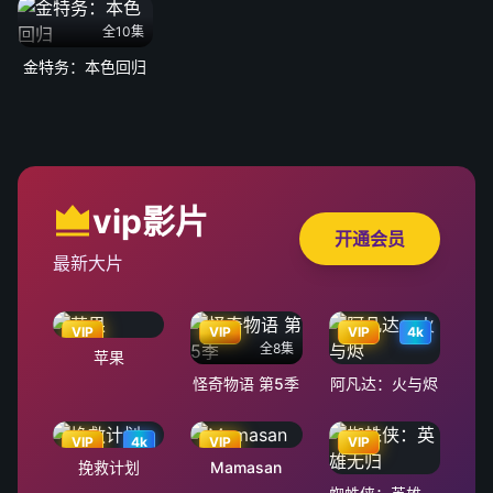
全10集
金特务：本色回归
vip影片
开通会员
最新大片
VIP
VIP
VIP
4k
全8集
苹果
怪奇物语 第5季
阿凡达：火与烬
VIP
4k
VIP
VIP
挽救计划
Mamasan