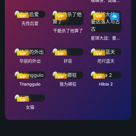
蜘蛛侠：英雄无归
VIP
VIP
VIP
4k
先性后爱
干脆杀了他算了
星球大战：曼达洛人与古古
VIP
VIP
VIP
华丽的外出
奸臣
咫尺蓝天
VIP
VIP
VIP
Trianggulo
我为卿狂
Hibla 2
VIP
女猫