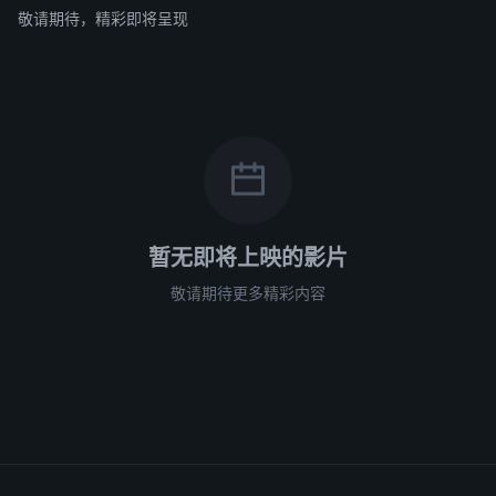
敬请期待，精彩即将呈现
暂无即将上映的影片
敬请期待更多精彩内容