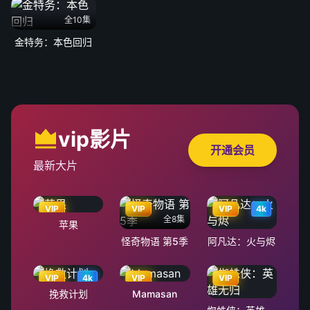
全10集
金特务：本色回归
vip影片
开通会员
最新大片
VIP
VIP
VIP
4k
全8集
苹果
怪奇物语 第5季
阿凡达：火与烬
VIP
4k
VIP
VIP
挽救计划
Mamasan