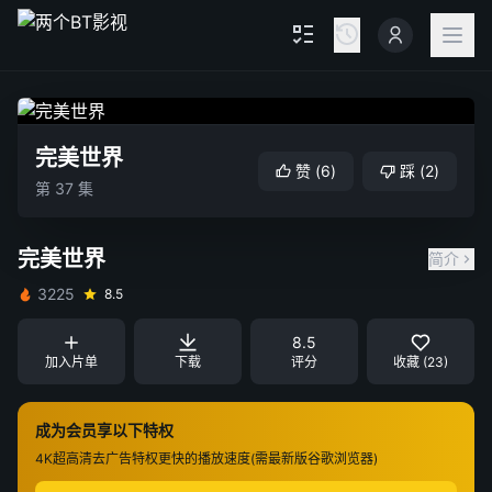
完美世界
赞
(
6
)
踩
(
2
)
第 37 集
完美世界
简介
3225
8.5
8.5
加入片单
下载
评分
收藏 (23)
成为会员享以下特权
4K超高清
去广告特权
更快的播放速度(需最新版谷歌浏览器)