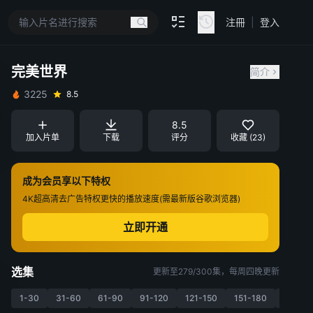
注冊
|
登入
完美世界
简介
3225
8.5
8.5
加入片单
下载
评分
收藏 (23)
成为会员享以下特权
4K超高清
去广告特权
更快的播放速度(需最新版谷歌浏览器)
立即开通
选集
更新至279/300集，每周四晚更新
1-30
31-60
61-90
91-120
121-150
151-180
181-21