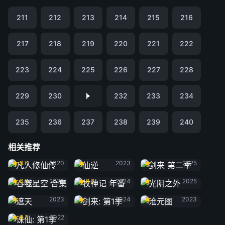
211
212
213
214
215
216
217
218
219
220
221
222
223
224
225
226
227
228
229
230
232
233
234
235
236
237
238
239
240
相关推荐
凡人修仙传
仙逆
剑来 第二季
9.6
2020
2023
2025
吞噬星空 合集
牧神记 年番
光阴之外
6.8
2020
8.8
2024
2025
遮天
剑来: 第1季
沧元图
2023
2024
2023
诛仙: 第1季
8.3
2022