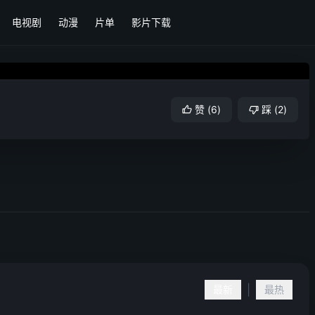
电视剧
动漫
片单
影片下载
赞
(
6
)
踩
(
2
)
|
最新
最热