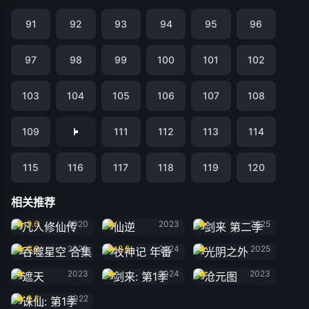
91
92
93
94
95
96
97
98
99
100
101
102
103
104
105
106
107
108
109
111
112
113
114
115
116
117
118
119
120
相关推荐
凡人修仙传
仙逆
剑来 第二季
9.6
2020
2023
2025
吞噬星空 合集
牧神记 年番
光阴之外
6.8
2020
8.8
2024
2025
遮天
剑来: 第1季
沧元图
2023
2024
2023
诛仙: 第1季
8.3
2022