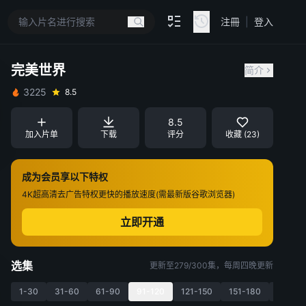
注冊
|
登入
完美世界
简介
3225
8.5
8.5
加入片单
下载
评分
收藏 (23)
成为会员享以下特权
4K超高清
去广告特权
更快的播放速度(需最新版谷歌浏览器)
立即开通
选集
更新至279/300集，每周四晚更新
1-30
31-60
61-90
91-120
121-150
151-180
181-21