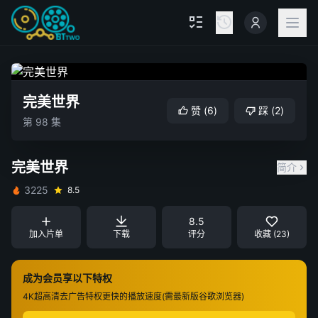
完美世界
赞
(
6
)
踩
(
2
)
第 98 集
完美世界
简介
3225
8.5
8.5
加入片单
下载
评分
收藏 (23)
成为会员享以下特权
4K超高清
去广告特权
更快的播放速度(需最新版谷歌浏览器)