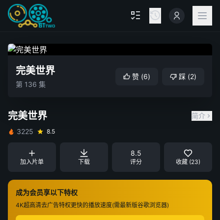
完美世界
赞
(
6
)
踩
(
2
)
第 136 集
完美世界
简介
3225
8.5
8.5
加入片单
下载
评分
收藏 (23)
成为会员享以下特权
4K超高清
去广告特权
更快的播放速度(需最新版谷歌浏览器)