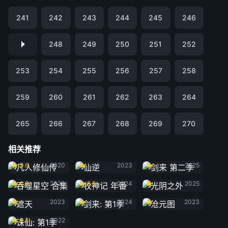
241
242
243
244
245
246
248
249
250
251
252
253
254
255
256
257
258
259
260
261
262
263
264
265
266
267
268
269
270
相关推荐
凡人修仙传
仙逆
剑来 第二季
9.6
2020
2023
2025
吞噬星空 合集
牧神记 年番
光阴之外
6.8
2020
8.8
2024
2025
遮天
剑来: 第1季
沧元图
2023
2024
2023
诛仙: 第1季
8.3
2022