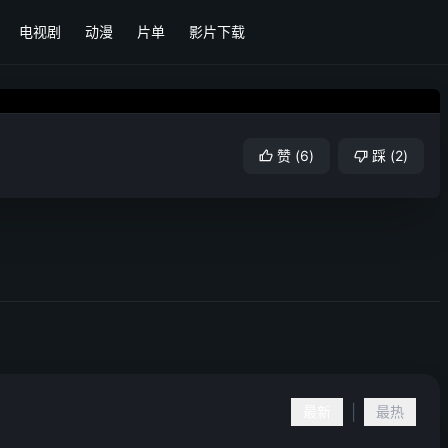
电视剧
动漫
片单
影片下载
赞
(
6
)
踩
(
2
)
|
最新
最热