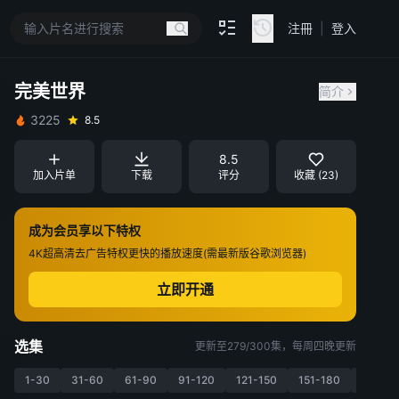
注冊
|
登入
完美世界
简介
3225
8.5
8.5
加入片单
下载
评分
收藏 (23)
成为会员享以下特权
4K超高清
去广告特权
更快的播放速度(需最新版谷歌浏览器)
立即开通
选集
更新至279/300集，每周四晚更新
1-30
31-60
61-90
91-120
121-150
151-180
181-21