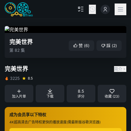
完美世界
赞
(
6
)
踩
(
2
)
第 82 集
完美世界
简介
3225
8.5
8.5
加入片单
下载
评分
收藏 (23)
成为会员享以下特权
4K超高清
去广告特权
更快的播放速度(需最新版谷歌浏览器)