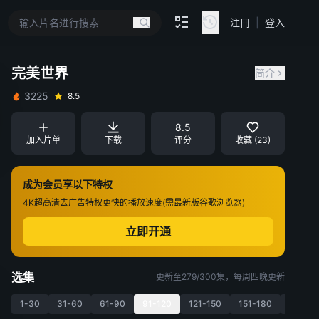
注冊
|
登入
完美世界
简介
3225
8.5
8.5
加入片单
下载
评分
收藏 (23)
成为会员享以下特权
4K超高清
去广告特权
更快的播放速度(需最新版谷歌浏览器)
立即开通
选集
更新至279/300集，每周四晚更新
1-30
31-60
61-90
91-120
121-150
151-180
181-21