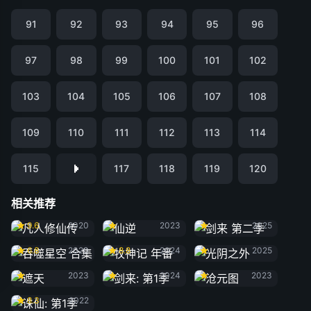
91
92
93
94
95
96
97
98
99
100
101
102
103
104
105
106
107
108
109
110
111
112
113
114
115
117
118
119
120
相关推荐
凡人修仙传
仙逆
剑来 第二季
9.6
2020
2023
2025
吞噬星空 合集
牧神记 年番
光阴之外
6.8
2020
8.8
2024
2025
遮天
剑来: 第1季
沧元图
2023
2024
2023
诛仙: 第1季
8.3
2022