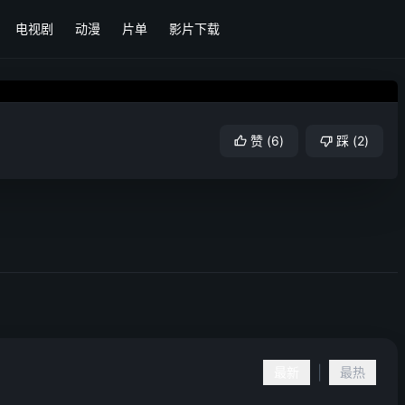
电视剧
动漫
片单
影片下载
赞
(
6
)
踩
(
2
)
|
最新
最热