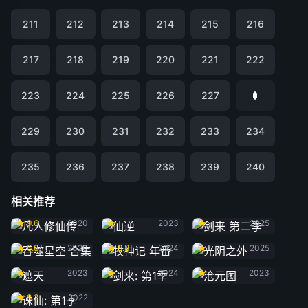
211
212
213
214
215
216
217
218
219
220
221
222
223
224
225
226
227
229
230
231
232
233
234
235
236
237
238
239
240
相关推荐
凡人修仙传
仙逆
剑来 第二季
9.6
2020
2023
2025
吞噬星空 合集
牧神记 年番
光阴之外
6.8
2020
8.8
2024
2025
遮天
剑来: 第1季
沧元图
2023
2024
2023
诛仙: 第1季
8.3
2022