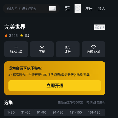
注冊
|
登入
完美世界
简介
3225
8.5
8.5
加入片单
下载
评分
收藏 (23)
成为会员享以下特权
4K超高清
去广告特权
更快的播放速度(需最新版谷歌浏览器)
立即开通
选集
更新至279/300集，每周四晚更新
1-30
31-60
61-90
91-120
121-150
151-180
181-21